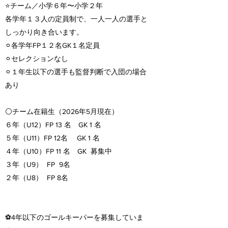
⭐️チーム／小学６年〜小学２年
各学年１３人の定員制で、一人一人の選手と
しっかり向き合います。
⚪︎各学年FP１２名GK１名定員
⚪︎セレクションなし
⚪︎１年生以下の選手も監督判断で入団の場合
あり
⚪️チーム在籍生（2026年5月現在）
６年（U12）FP 13 名 GK 1 名
５年（U11）FP 12名 GK 1 名
４年（U10）FP 11 名 GK 募集中
３年（U9） FP 9名
２年（U8） FP 8名
⚽️4
年以下のゴールキーパーを募集していま